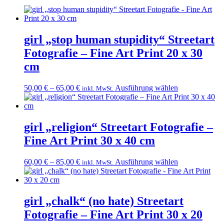
30
x
40
cm
girl „stop human stupidity“ Streetart
Menge
Fotografie – Fine Art Print 20 x 30
cm
Dieses
50,00
€
–
65,00
€
Ausführung wählen
inkl. MwSt.
Produkt
weist
mehrere
Varianten
girl „religion“ Streetart Fotografie –
auf.
Fine Art Print 30 x 40 cm
Die
Optionen
können
Dieses
60,00
€
–
85,00
€
Ausführung wählen
inkl. MwSt.
auf
Produkt
der
weist
Produktseite
mehrere
gewählt
Varianten
girl „chalk“ (no hate) Streetart
werden
auf.
Fotografie – Fine Art Print 30 x 20
Die