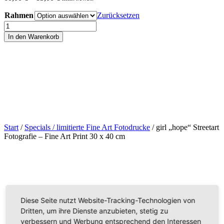
Rahmen
Zurücksetzen
girl
„hope“
In den Warenkorb
Streetart
Fotografie
-
Fine
Art
Print
30
x
40
cm
Start
/
Specials / limitierte Fine Art Fotodrucke
/ girl „hope“ Streetart
Menge
Fotografie – Fine Art Print 30 x 40 cm
Diese Seite nutzt Website-Tracking-Technologien von
Dritten, um ihre Dienste anzubieten, stetig zu
verbessern und Werbung entsprechend den Interessen