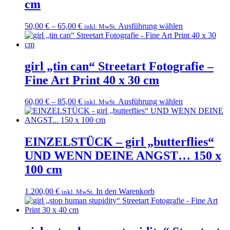
Optionen
cm
können
auf
Dieses
50,00
€
–
65,00
€
Ausführung wählen
inkl. MwSt.
der
Produkt
Produktseite
weist
gewählt
mehrere
werden
Varianten
girl „tin can“ Streetart Fotografie –
auf.
Fine Art Print 40 x 30 cm
Die
Optionen
können
Dieses
60,00
€
–
85,00
€
Ausführung wählen
inkl. MwSt.
auf
Produkt
der
weist
Produktseite
mehrere
gewählt
Varianten
EINZELSTÜCK – girl „butterflies“
werden
auf.
UND WENN DEINE ANGST… 150 x
Die
Optionen
100 cm
können
auf
1.200,00
€
In den Warenkorb
inkl. MwSt.
der
Produktseite
gewählt
werden