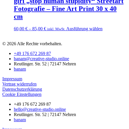
girl „stop human stupidity“ Streetart
Fotografie – Fine Art Print 30 x 40
cm
Dieses
60,00
€
–
85,00
€
Ausführung wählen
inkl. MwSt.
Produkt
weist
© 2026 Alle Rechte vorbehalten.
mehrere
Varianten
+49 176 672 269 87
auf.
banam@creative-studio.online
Die
Reutlinger. Str. 52 | 72147 Nehren
Optionen
banam
können
auf
Impressum
der
Vertrag widerrufen
Produktseite
Datenschutzerklärung
gewählt
Cookie Einstellungen
werden
+49 176 672 269 87
hello@creative-studio.online
Reutlinger. Str. 52 | 72147 Nehren
banam