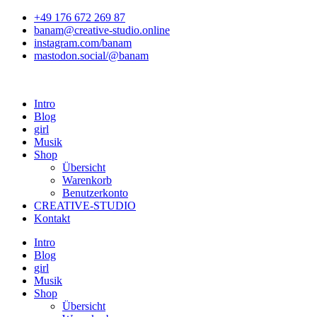
Zum
+49 176 672 269 87
Inhalt
banam@creative-studio.online
springen
instagram.com/banam
mastodon.social/@banam
Intro
Blog
girl
Musik
Shop
Übersicht
Warenkorb
Benutzerkonto
CREATIVE-STUDIO
Kontakt
Intro
Blog
girl
Musik
Shop
Übersicht