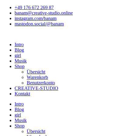
Zum
+49 176 672 269 87
Inhalt
banam@creative-studio.online
springen
instagram.com/banam
mastodon.social/@banam
Intro
Blog
girl
Musik
Shop
Übersicht
Warenkorb
Benutzerkonto
CREATIVE-STUDIO
Kontakt
Intro
Blog
girl
Musik
Shop
Übersicht