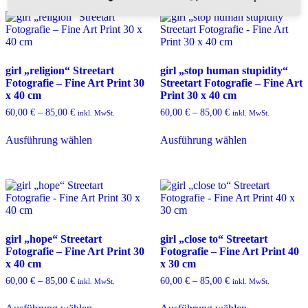
Die
Optionen
können
auf
der
girl „religion“ Streetart
girl „stop human stupidity“
Produktseite
Fotografie – Fine Art Print 30
Streetart Fotografie – Fine Art
gewählt
x 40 cm
Print 30 x 40 cm
werden
60,00
€
–
85,00
€
60,00
€
–
85,00
€
inkl. MwSt.
inkl. MwSt.
Dieses
Dieses
Ausführung wählen
Ausführung wählen
Produkt
Produkt
weist
weist
mehrere
mehrere
Varianten
Varianten
auf.
auf.
Die
Die
Optionen
Optionen
können
können
girl „hope“ Streetart
girl „close to“ Streetart
auf
auf
Fotografie – Fine Art Print 30
Fotografie – Fine Art Print 40
der
der
x 40 cm
x 30 cm
Produktseite
Produktseite
gewählt
gewählt
60,00
€
–
85,00
€
60,00
€
–
85,00
€
inkl. MwSt.
inkl. MwSt.
werden
werden
Dieses
Dieses