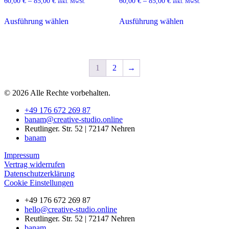
60,00
€
–
85,00
€
60,00
€
–
85,00
€
inkl. MwSt.
inkl. MwSt.
werden
werden
Dieses
Dieses
Ausführung wählen
Ausführung wählen
Produkt
Produkt
weist
weist
mehrere
mehrere
Varianten
Varianten
auf.
auf.
1
2
→
Die
Die
Optionen
Optionen
können
können
© 2026 Alle Rechte vorbehalten.
auf
auf
der
der
+49 176 672 269 87
Produktseite
Produktseite
banam@creative-studio.online
gewählt
gewählt
Reutlinger. Str. 52 | 72147 Nehren
werden
werden
banam
Impressum
Vertrag widerrufen
Datenschutzerklärung
Cookie Einstellungen
+49 176 672 269 87
hello@creative-studio.online
Reutlinger. Str. 52 | 72147 Nehren
banam