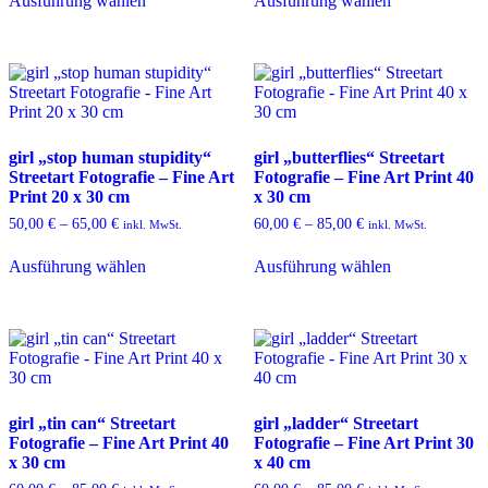
Ausführung wählen
Ausführung wählen
Produkt
Produkt
weist
weist
mehrere
mehrere
Varianten
Varianten
auf.
auf.
Die
Die
Optionen
Optionen
können
können
girl „stop human stupidity“
girl „butterflies“ Streetart
auf
auf
Streetart Fotografie – Fine Art
Fotografie – Fine Art Print 40
der
der
Print 20 x 30 cm
x 30 cm
Produktseite
Produktseite
gewählt
gewählt
50,00
€
–
65,00
€
60,00
€
–
85,00
€
inkl. MwSt.
inkl. MwSt.
werden
werden
Dieses
Dieses
Ausführung wählen
Ausführung wählen
Produkt
Produkt
weist
weist
mehrere
mehrere
Varianten
Varianten
auf.
auf.
Die
Die
Optionen
Optionen
können
können
girl „tin can“ Streetart
girl „ladder“ Streetart
auf
auf
Fotografie – Fine Art Print 40
Fotografie – Fine Art Print 30
der
der
x 30 cm
x 40 cm
Produktseite
Produktseite
gewählt
gewählt