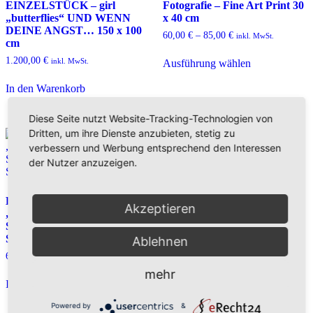
EINZELSTÜCK – girl
Fotografie – Fine Art Print 30
„butterflies“ UND WENN
x 40 cm
DEINE ANGST… 150 x 100
60,00
€
–
85,00
€
inkl. MwSt.
cm
Dieses
1.200,00
€
inkl. MwSt.
Ausführung wählen
Produkt
weist
In den Warenkorb
mehrere
Varianten
auf.
Diese Seite nutzt Website-Tracking-Technologien von
Die
Dritten, um ihre Dienste anzubieten, stetig zu
Optionen
verbessern und Werbung entsprechend den Interessen
können
der Nutzer anzuzeigen.
auf
der
girl „chalk“ (hope) Streetart
Produktseite
EINZELSTÜCK – girl
Fotografie – Fine Art Print 40
gewählt
Akzeptieren
„renovate“ ZUFRIEDEN
x 30 cm
werden
SIEHST DU SO VIEL
60,00
€
–
85,00
€
inkl. MwSt.
SCHÖNER AUS, 125 x 50 cm
Ablehnen
Dieses
600,00
€
inkl. MwSt.
Ausführung wählen
Produkt
weist
mehr
In den Warenkorb
mehrere
Varianten
Powered by
&
auf.