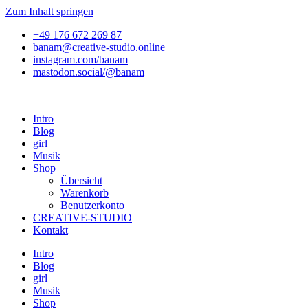
Zum Inhalt springen
+49 176 672 269 87
banam@creative-studio.online
instagram.com/banam
mastodon.social/@banam
Intro
Blog
girl
Musik
Shop
Übersicht
Warenkorb
Benutzerkonto
CREATIVE-STUDIO
Kontakt
Intro
Blog
girl
Musik
Shop