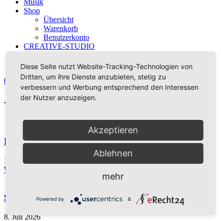
Musik
Shop
Übersicht
Warenkorb
Benutzerkonto
CREATIVE-STUDIO
Kontakt
Diese Seite nutzt Website-Tracking-Technologien von
Dritten, um ihre Dienste anzubieten, stetig zu
0,00
€
0
Warenkorb
verbessern und Werbung entsprechend den Interessen
der Nutzer anzuzeigen.
-> Blog <-
Akzeptieren
Kreativkooperation
Ablehnen
13. Juli 2026
Weiterlesen »
mehr
Spam ON/OFF
Powered by
&
8. Juli 2026