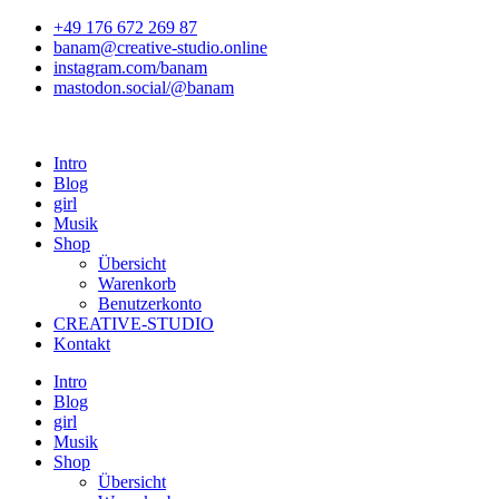
Zum
+49 176 672 269 87
Inhalt
banam@creative-studio.online
springen
instagram.com/banam
mastodon.social/@banam
Intro
Blog
girl
Musik
Shop
Übersicht
Warenkorb
Benutzerkonto
CREATIVE-STUDIO
Kontakt
Intro
Blog
girl
Musik
Shop
Übersicht