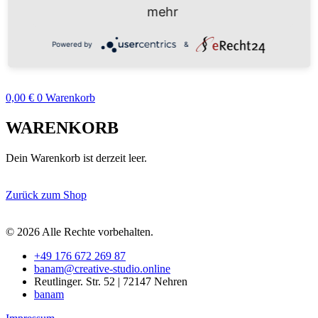
Übersicht
mehr
Warenkorb
Benutzerkonto
Powered by
&
CREATIVE-STUDIO
Kontakt
0,00
€
0
Warenkorb
WARENKORB
Dein Warenkorb ist derzeit leer.
Zurück zum Shop
© 2026 Alle Rechte vorbehalten.
+49 176 672 269 87
banam@creative-studio.online
Reutlinger. Str. 52 | 72147 Nehren
banam