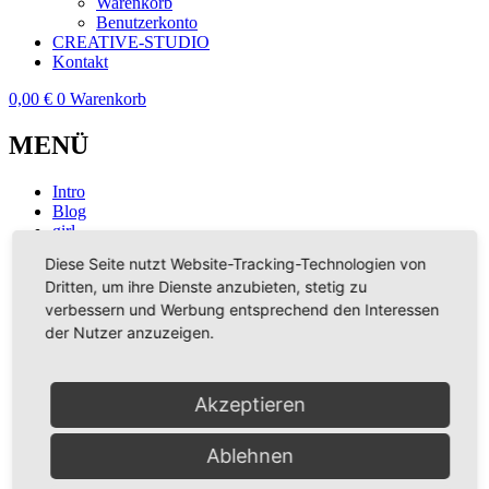
Warenkorb
Benutzerkonto
CREATIVE-STUDIO
Kontakt
0,00
€
0
Warenkorb
MENÜ
Intro
Blog
girl
Musik
Diese Seite nutzt Website-Tracking-Technologien von
Shop
Dritten, um ihre Dienste anzubieten, stetig zu
Übersicht
Warenkorb
verbessern und Werbung entsprechend den Interessen
Benutzerkonto
der Nutzer anzuzeigen.
CREATIVE-STUDIO
Kontakt
Akzeptieren
Intro
Blog
girl
Ablehnen
Musik
Shop