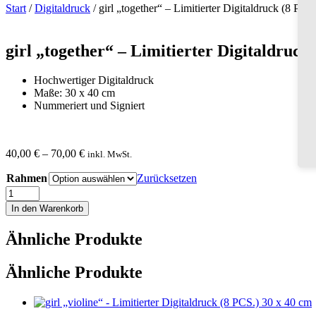
Limitierter
Start
/
Digitaldruck
/ girl „together“ – Limitierter Digitaldruck (8 PCS
Digitaldruck
(8
PCS.)
girl „together“ – Limitierter Digitaldruck
30
x
40
Hochwertiger Digitaldruck
cm
Maße: 30 x 40 cm
Menge
Nummeriert und Signiert
40,00
€
–
70,00
€
inkl. MwSt.
Rahmen
Zurücksetzen
girl
„together“
In den Warenkorb
-
Limitierter
Ähnliche Produkte
Digitaldruck
(8
PCS.)
Ähnliche Produkte
30
x
40