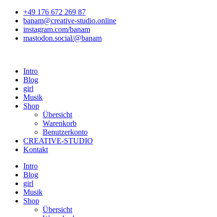
Zum
+49 176 672 269 87
Inhalt
banam@creative-studio.online
springen
instagram.com/banam
mastodon.social/@banam
Intro
Blog
girl
Musik
Shop
Übersicht
Warenkorb
Benutzerkonto
CREATIVE-STUDIO
Kontakt
Intro
Blog
girl
Musik
Shop
Übersicht