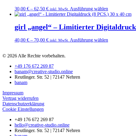
der
auf.
Produktseite
Dieses
30,00
€
–
62,50
€
Ausführung wählen
inkl. MwSt.
Die
gewählt
Produkt
Optionen
werden
weist
können
mehrere
girl „angel“ – Limitierter Digitaldruc
auf
Varianten
der
auf.
Produktseite
Dieses
40,00
€
–
70,00
€
Ausführung wählen
inkl. MwSt.
Die
gewählt
Produkt
Optionen
werden
weist
können
© 2026 Alle Rechte vorbehalten.
mehrere
auf
Varianten
der
+49 176 672 269 87
auf.
Produktseite
banam@creative-studio.online
Die
gewählt
Reutlinger. Str. 52 | 72147 Nehren
Optionen
werden
banam
können
auf
Impressum
der
Vertrag widerrufen
Produktseite
Datenschutzerklärung
gewählt
Cookie Einstellungen
werden
+49 176 672 269 87
hello@creative-studio.online
Reutlinger. Str. 52 | 72147 Nehren
banam