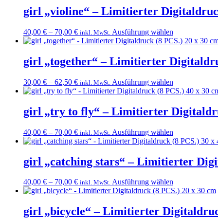
cm
girl „violine“ – Limitierter Digitaldru
Menge
Dieses
40,00
€
–
70,00
€
Ausführung wählen
inkl. MwSt.
Produkt
weist
mehrere
girl „together“ – Limitierter Digitald
Varianten
auf.
Dieses
30,00
€
–
62,50
€
Ausführung wählen
inkl. MwSt.
Die
Produkt
Optionen
weist
können
mehrere
girl „try to fly“ – Limitierter Digital
auf
Varianten
der
auf.
Produktseite
Dieses
40,00
€
–
70,00
€
Ausführung wählen
inkl. MwSt.
Die
gewählt
Produkt
Optionen
werden
weist
können
mehrere
girl „catching stars“ – Limitierter Dig
auf
Varianten
der
auf.
Produktseite
Dieses
40,00
€
–
70,00
€
Ausführung wählen
inkl. MwSt.
Die
gewählt
Produkt
Optionen
werden
weist
können
mehrere
girl „bicycle“ – Limitierter Digitaldru
auf
Varianten