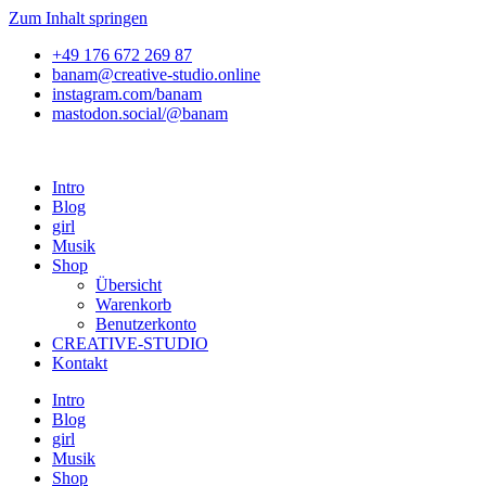
Zum Inhalt springen
+49 176 672 269 87
banam@creative-studio.online
instagram.com/banam
mastodon.social/@banam
Intro
Blog
girl
Musik
Shop
Übersicht
Warenkorb
Benutzerkonto
CREATIVE-STUDIO
Kontakt
Intro
Blog
girl
Musik
Shop