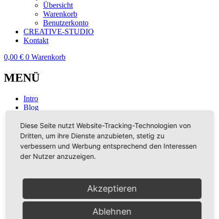
Übersicht
Warenkorb
Benutzerkonto
CREATIVE-STUDIO
Kontakt
0,00
€
0
Warenkorb
MENÜ
Intro
Blog
girl
Musik
Diese Seite nutzt Website-Tracking-Technologien von
Shop
Dritten, um ihre Dienste anzubieten, stetig zu
Übersicht
verbessern und Werbung entsprechend den Interessen
Warenkorb
der Nutzer anzuzeigen.
Benutzerkonto
CREATIVE-STUDIO
Kontakt
Akzeptieren
Intro
Blog
Ablehnen
girl