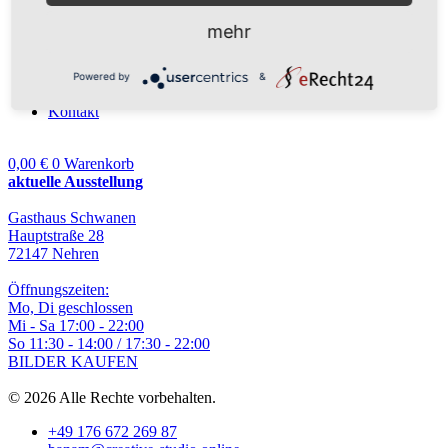
Musik
Shop
mehr
Übersicht
Warenkorb
Benutzerkonto
Powered by
&
CREATIVE-STUDIO
Kontakt
0,00
€
0
Warenkorb
aktuelle Ausstellung
Gasthaus Schwanen
Hauptstraße 28
72147 Nehren
Öffnungszeiten:
Mo, Di geschlossen
Mi - Sa 17:00 - 22:00
So 11:30 - 14:00 / 17:30 - 22:00
BILDER KAUFEN
© 2026 Alle Rechte vorbehalten.
+49 176 672 269 87